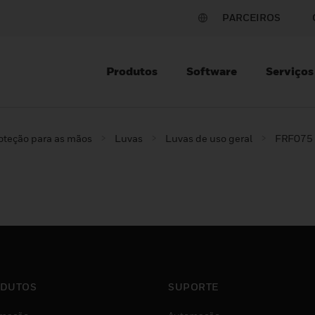
PARCEIROS
Produtos
Software
Serviços
oteção para as mãos
Luvas
Luvas de uso geral
FRF075
DUTOS
SUPORTE