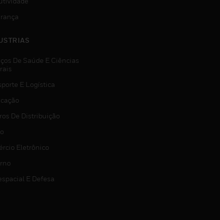
utividade
rança
USTRIAS
iços De Saúde E Ciências
rais
porte E Logística
icação
ros De Distribuição
jo
rcio Eletrônico
rno
espacial E Defesa