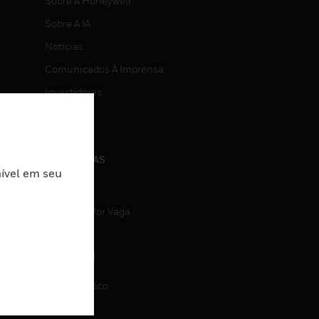
Sobre A Honeywell
Sobre A IA
Notícias
Comunicados À Imprensa
Investidores
Eventos
CARREIRAS
nível em seu
Carreiras
Pesquisa Por Vaga
CONTATO
Fale Conosco
Suporte