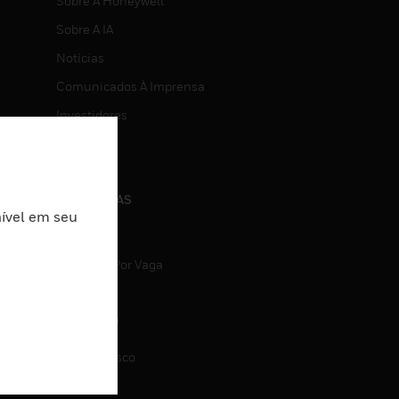
Sobre A Honeywell
Sobre A IA
Notícias
Comunicados À Imprensa
Investidores
Eventos
CARREIRAS
nível em seu
Carreiras
Pesquisa Por Vaga
CONTATO
Fale Conosco
Suporte