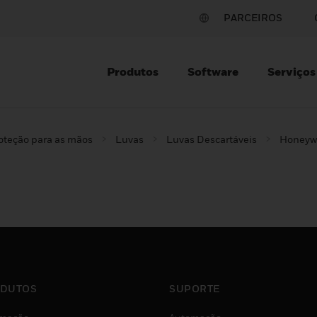
PARCEIROS
Produtos
Software
Serviços
oteção para as mãos
Luvas
Luvas Descartáveis
Honeywe
DUTOS
SUPORTE