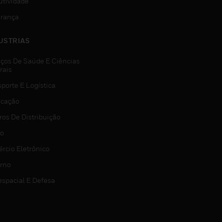
utividade
rança
USTRIAS
iços De Saúde E Ciências
rais
porte E Logística
icação
ros De Distribuição
jo
rcio Eletrônico
rno
espacial E Defesa