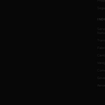
Prod
Segu
IND
Serv
Natu
Trans
Fabr
Cent
Vare
Comé
Gove
Aero