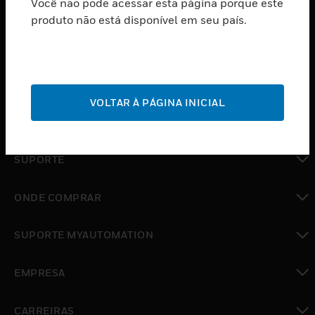
Você não pode acessar esta página porque este
PRODUTOS
produto não está disponível em seu país.
toggle view
SOFTWARE
toggle view
SERVIÇOS
VOLTAR À PÁGINA INICIAL
toggle view
INDUSTRIAS
toggle view
SUPORTE
toggle view
ONDE COMPRAR
toggle view
SUPORTE MYAUTOMATION
toggle view
EMPRESA
toggle view
CARREIRAS