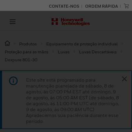
CONTATE-NOS
ORDEM RÁPIDA
Produtos
Equipamento de proteção individual
Proteção para as mãos
Luvas
Luvas Descartáveis
Dexpure 801-30
Este site está programado para
manutenção planejada de sábado, 8 de
agosto, às 07:00 PM EST até domingo, 9
de agosto, às 05:00 AM EST (de sábado, 8
de agosto, às 11:00 PM UTC até domingo,
9 de agosto, às 09:00 AM UTC).
Agradecemos sua paciência durante esse
período.