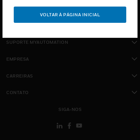
toggle view
SUPORTE
VOLTAR À PÁGINA INICIAL
toggle view
ONDE COMPRAR
toggle view
SUPORTE MYAUTOMATION
toggle view
EMPRESA
toggle view
CARREIRAS
toggle view
CONTATO
toggle view
SIGA-NOS