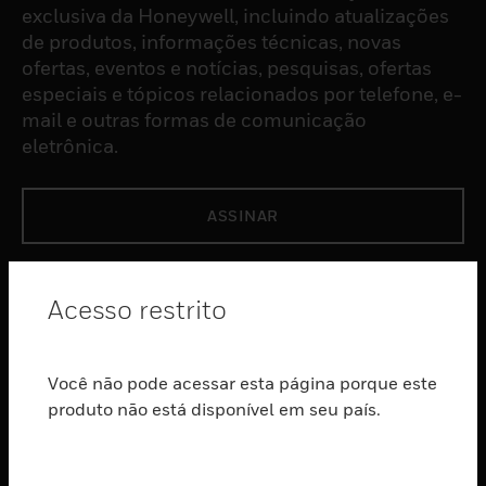
exclusiva da Honeywell, incluindo atualizações
de produtos, informações técnicas, novas
ofertas, eventos e notícias, pesquisas, ofertas
especiais e tópicos relacionados por telefone, e-
mail e outras formas de comunicação
eletrônica.
ASSINAR
PRODUTOS
Acesso restrito
toggle view
SOFTWARE
Você não pode acessar esta página porque este
toggle view
SERVIÇOS
produto não está disponível em seu país.
toggle view
INDUSTRIAS