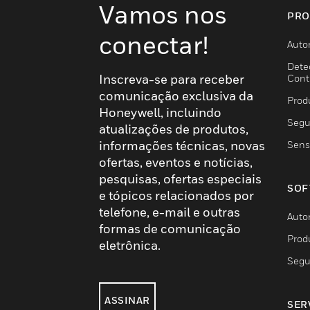
Vamos nos
PRO
conectar!
Auto
Dete
Inscreva-se para receber
Cont
comunicação exclusiva da
Prod
Honeywell, incluindo
Segu
atualizações de produtos,
informações técnicas, novas
Sens
ofertas, eventos e notícias,
pesquisas, ofertas especiais
SOF
e tópicos relacionados por
telefone, e-mail e outras
Auto
formas de comunicação
Prod
eletrônica.
Segu
ASSINAR
SER