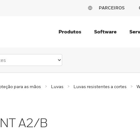
PARCEIROS
Produtos
Software
Serv
oteção para as mãos
Luvas
Luvas resistentes a cortes
W
 NT A2/B