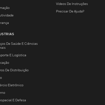
Vídeos De Instruções
mação
Precisar De Ajuda?
utividade
rança
USTRIAS
iços De Saúde E Ciências
rais
porte E Logística
icação
ros De Distribuição
jo
rcio Eletrônico
rno
espacial E Defesa