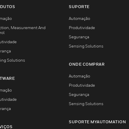
DUTOS
SUPORTE
mação
Automação
ction, Measurement And
Produtividade
rol
Segurança
utividade
Sensing Solutions
rança
ing Solutions
ONDE COMPRAR
Automação
TWARE
Produtividade
mação
Segurança
utividade
Sensing Solutions
rança
SUPORTE MYAUTOMATION
VIÇOS