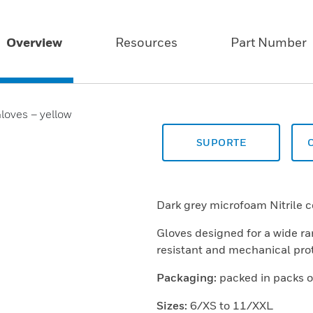
Overview
Resources
Part Number
SUPORTE
Dark grey microfoam Nitrile 
Gloves designed for a wide ran
resistant and mechanical prot
Packaging:
packed in packs of
Sizes:
6/XS to 11/XXL