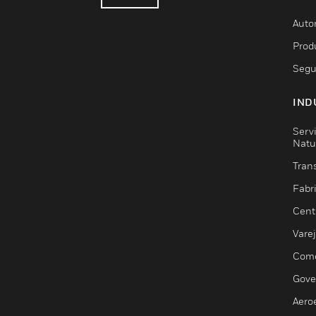
Auto
Prod
Segu
IND
Serv
Natu
Trans
Fabr
Cent
Vare
Comé
Gove
Aero