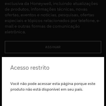
exclusiva da Honeywell, incluindo atualizações
de produtos, informações técnicas, novas
ofertas, eventos e notícias, pesquisas, ofertas
especiais e tópicos relacionados por telefone, e-
mail e outras formas de comunicação
eletrônica.
ASSINAR
PRODUTOS
Acesso restrito
toggle view
SOFTWARE
Você não pode acessar esta página porque este
toggle view
SERVIÇOS
produto não está disponível em seu país.
toggle view
INDUSTRIAS