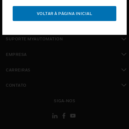
toggle view
SUPORTE
VOLTAR À PÁGINA INICIAL
toggle view
ONDE COMPRAR
toggle view
SUPORTE MYAUTOMATION
toggle view
EMPRESA
toggle view
CARREIRAS
toggle view
CONTATO
toggle view
SIGA-NOS