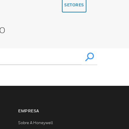
SETORES
XO
EMPRESA
Sobre A Honeywell