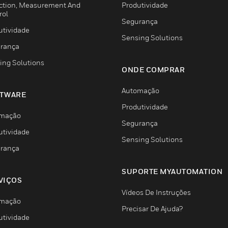
ction, Measurement And
Produtividade
rol
Segurança
utividade
Sensing Solutions
rança
ing Solutions
ONDE COMPRAR
Automação
TWARE
Produtividade
mação
Segurança
utividade
Sensing Solutions
rança
SUPORTE MYAUTOMATION
VIÇOS
Vídeos De Instruções
mação
Precisar De Ajuda?
utividade