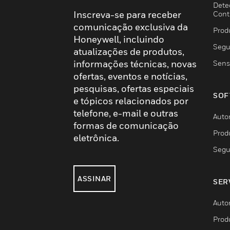
Dete
Inscreva-se para receber
Cont
comunicação exclusiva da
Prod
Honeywell, incluindo
Segu
atualizações de produtos,
informações técnicas, novas
Sens
ofertas, eventos e notícias,
pesquisas, ofertas especiais
SOF
e tópicos relacionados por
telefone, e-mail e outras
Auto
formas de comunicação
Prod
eletrônica.
Segu
ASSINAR
SER
Auto
Prod