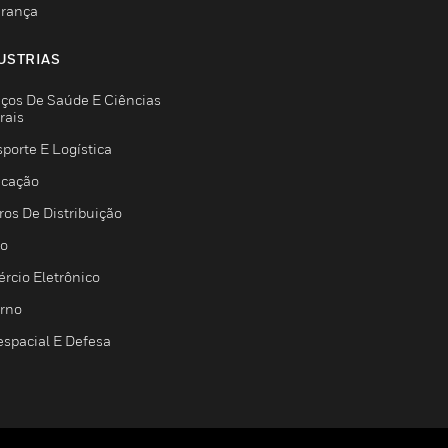
rança
USTRIAS
iços De Saúde E Ciências
rais
porte E Logística
icação
ros De Distribuição
jo
rcio Eletrônico
rno
espacial E Defesa