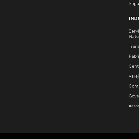
Segu
IND
Serv
Natu
Trans
Fabr
Cent
Vare
Comé
Gove
Aero