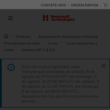
CONTATE-NOS
ORDEM RÁPIDA
Produtos
Equipamento de proteção individual
Proteção para as mãos
Luvas
Luvas resistentes a
cortes
Skeleton NIT C & G A
Este site está programado para
manutenção planejada de sábado, 8 de
agosto, às 07:00 PM EST até domingo, 9
de agosto, às 05:00 AM EST (de sábado, 8
de agosto, às 11:00 PM UTC até domingo,
9 de agosto, às 09:00 AM UTC).
Agradecemos sua paciência durante esse
período.