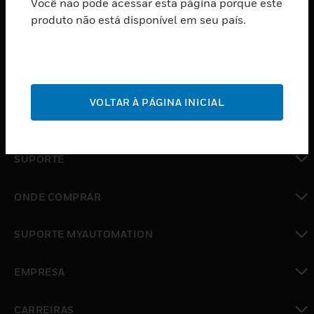
Você não pode acessar esta página porque este
PRODUTOS
produto não está disponível em seu país.
toggle view
SOFTWARE
toggle view
SERVIÇOS
VOLTAR À PÁGINA INICIAL
toggle view
INDUSTRIAS
toggle view
SUPORTE
toggle view
ONDE COMPRAR
toggle view
SUPORTE MYAUTOMATION
toggle view
EMPRESA
toggle view
CARREIRAS