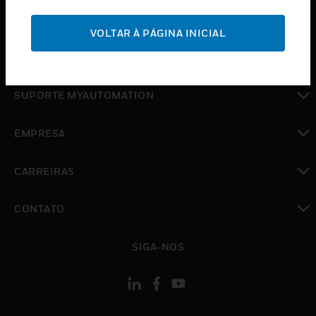
toggle view
SUPORTE
VOLTAR À PÁGINA INICIAL
toggle view
ONDE COMPRAR
toggle view
SUPORTE MYAUTOMATION
toggle view
EMPRESA
toggle view
CARREIRAS
toggle view
CONTATO
toggle view
SIGA-NOS