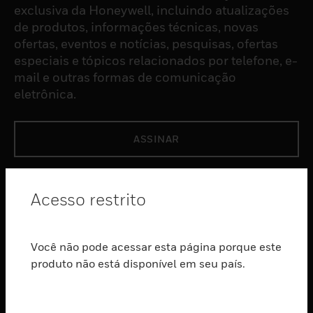
exclusiva da Honeywell, incluindo atualizações
de produtos, informações técnicas, novas
ofertas, eventos e notícias, pesquisas, ofertas
especiais e tópicos relacionados por telefone, e-
mail e outras formas de comunicação
eletrônica.
ASSINAR
PRODUTOS
Acesso restrito
toggle view
SOFTWARE
Você não pode acessar esta página porque este
toggle view
SERVIÇOS
produto não está disponível em seu país.
toggle view
INDUSTRIAS