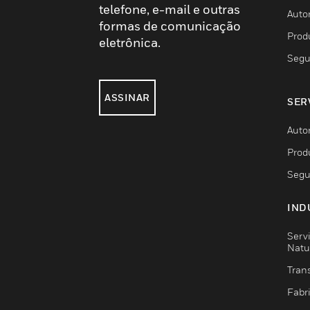
telefone, e-mail e outras
Auto
formas de comunicação
Prod
eletrônica.
Segu
ASSINAR
SER
Auto
Prod
Segu
IND
Serv
Natu
Trans
Fabr