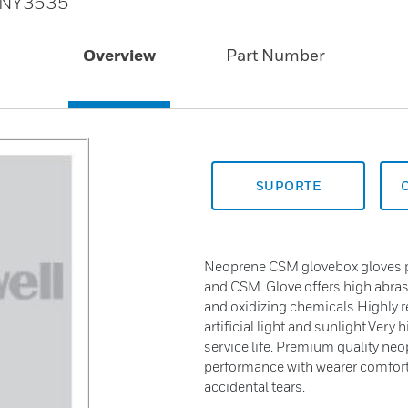
 8NY3535
Overview
Part Number
SUPORTE
Neoprene CSM glovebox gloves p
and CSM. Glove offers high abras
and oxidizing chemicals.Highly re
artificial light and sunlight.Very
service life. Premium quality n
performance with wearer comfort.
accidental tears.