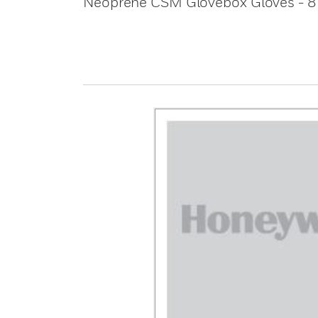
Neoprene CSM Glovebox Gloves -