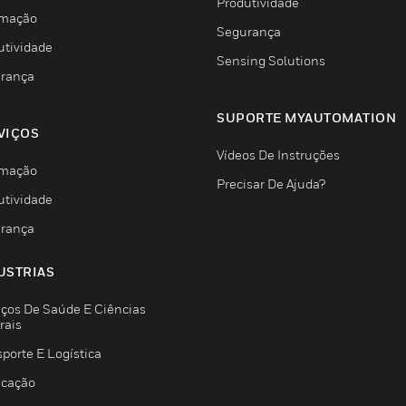
Produtividade
mação
Segurança
utividade
Sensing Solutions
rança
SUPORTE MYAUTOMATION
VIÇOS
Vídeos De Instruções
mação
Precisar De Ajuda?
utividade
rança
USTRIAS
iços De Saúde E Ciências
rais
porte E Logística
icação