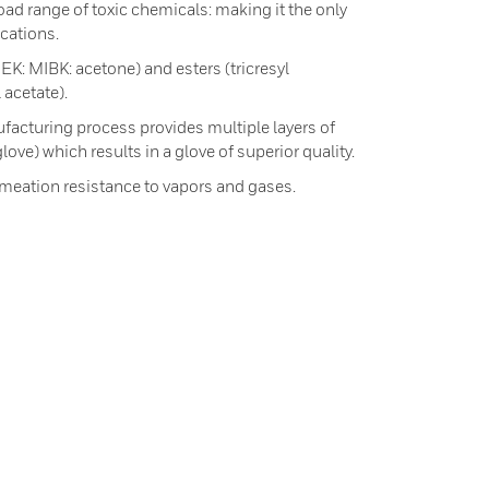
oad range of toxic chemicals: making it the only
ications.
EK: MIBK: acetone) and esters (tricresyl
 acetate).
facturing process provides multiple layers of
love) which results in a glove of superior quality.
rmeation resistance to vapors and gases.