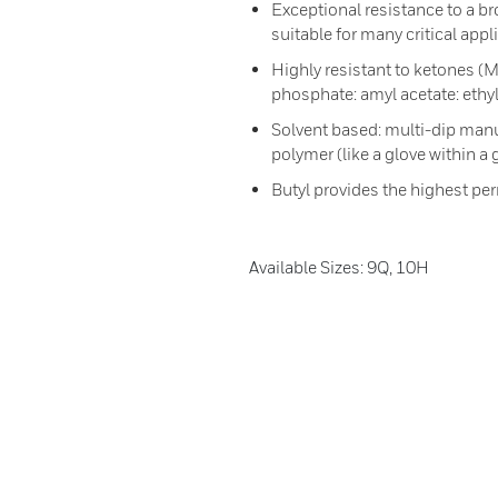
Exceptional resistance to a br
suitable for many critical appl
Highly resistant to ketones (M
phosphate: amyl acetate: ethyl
Solvent based: multi-dip manu
polymer (like a glove within a g
Butyl provides the highest pe
Available Sizes: 9Q, 10H