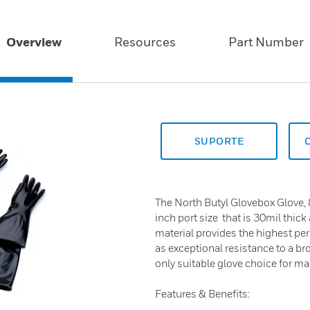
Overview
Resources
Part Number
SUPORTE
The North Butyl Glovebox Glove, 
inch port size that is 30mil thic
material provides the highest pe
as exceptional resistance to a br
only suitable glove choice for man
Features & Benefits: