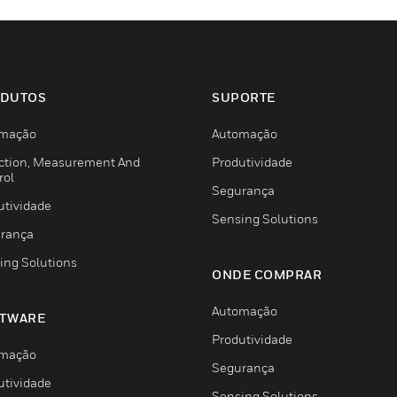
DUTOS
SUPORTE
mação
Automação
ction, Measurement And
Produtividade
rol
Segurança
utividade
Sensing Solutions
rança
ing Solutions
ONDE COMPRAR
Automação
TWARE
Produtividade
mação
Segurança
utividade
Sensing Solutions