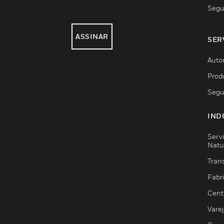
Segu
ASSINAR
SER
Auto
Prod
Segu
IND
Serv
Natu
Trans
Fabr
Cent
Vare