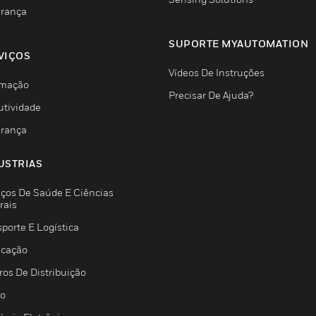
rança
SUPORTE MYAUTOMATION
VIÇOS
Vídeos De Instruções
mação
Precisar De Ajuda?
utividade
rança
USTRIAS
iços De Saúde E Ciências
rais
porte E Logística
icação
ros De Distribuição
jo