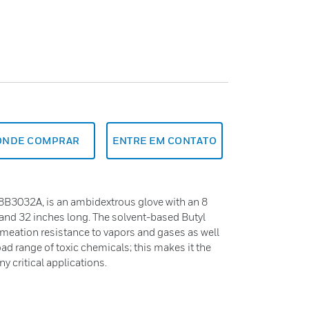
ONDE COMPRAR
ENTRE EM CONTATO
8B3032A, is an ambidextrous glove with an 8
k and 32 inches long. The solvent-based Butyl
rmeation resistance to vapors and gases as well
oad range of toxic chemicals; this makes it the
y critical applications.