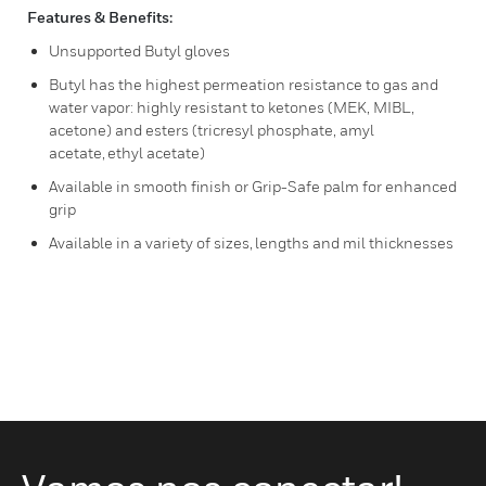
Features & Benefits:
Unsupported Butyl gloves
Butyl has the highest permeation resistance to gas and
water vapor: highly resistant to ketones (MEK, MIBL,
acetone) and esters (tricresyl phosphate, amyl
acetate, ethyl acetate)
Available in smooth finish or Grip-Safe palm for enhanced
grip
Available in a variety of sizes, lengths and mil thicknesses