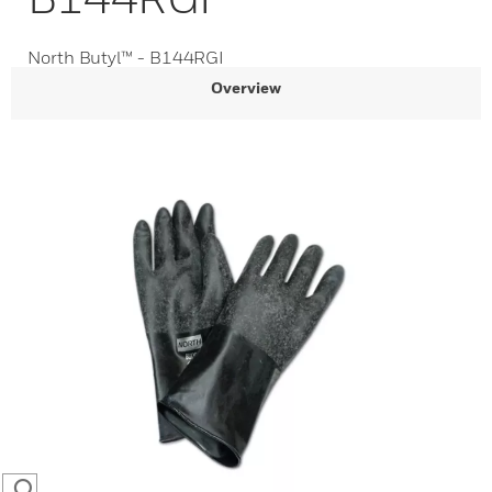
North Butyl™ - B144RGI
Overview