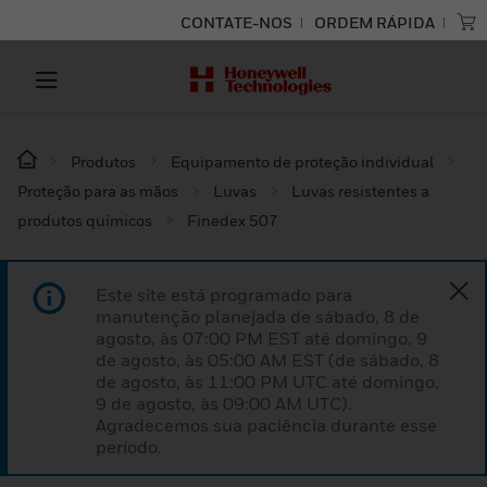
CONTATE-NOS
ORDEM RÁPIDA
Produtos
Equipamento de proteção individual
Proteção para as mãos
Luvas
Luvas resistentes a
produtos químicos
Finedex 507
Este site está programado para
manutenção planejada de sábado, 8 de
agosto, às 07:00 PM EST até domingo, 9
de agosto, às 05:00 AM EST (de sábado, 8
de agosto, às 11:00 PM UTC até domingo,
9 de agosto, às 09:00 AM UTC).
Agradecemos sua paciência durante esse
período.