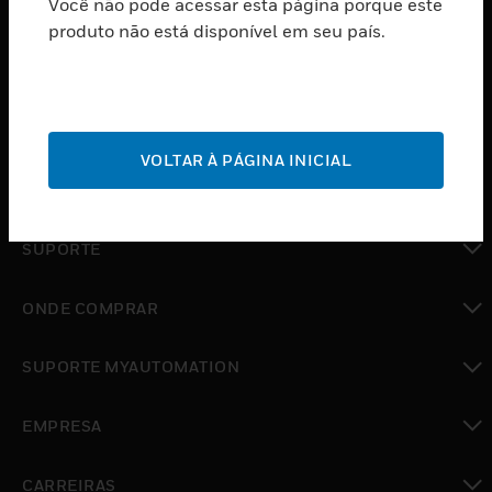
Você não pode acessar esta página porque este
PRODUTOS
produto não está disponível em seu país.
toggle view
SOFTWARE
toggle view
SERVIÇOS
VOLTAR À PÁGINA INICIAL
toggle view
INDUSTRIAS
toggle view
SUPORTE
toggle view
ONDE COMPRAR
toggle view
SUPORTE MYAUTOMATION
toggle view
EMPRESA
toggle view
CARREIRAS