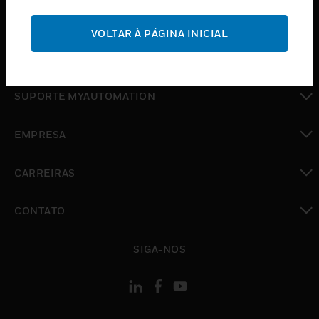
toggle view
SUPORTE
VOLTAR À PÁGINA INICIAL
toggle view
ONDE COMPRAR
toggle view
SUPORTE MYAUTOMATION
toggle view
EMPRESA
toggle view
CARREIRAS
toggle view
CONTATO
toggle view
SIGA-NOS