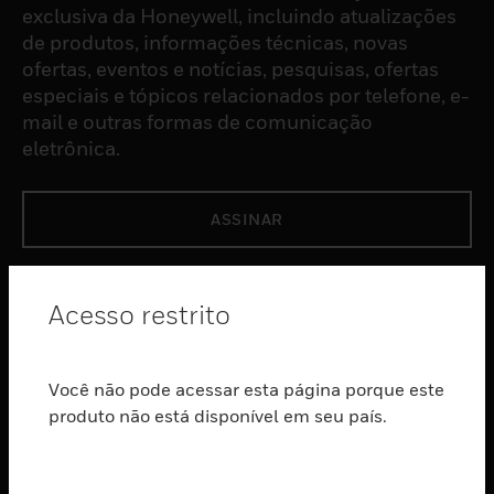
exclusiva da Honeywell, incluindo atualizações
de produtos, informações técnicas, novas
ofertas, eventos e notícias, pesquisas, ofertas
especiais e tópicos relacionados por telefone, e-
mail e outras formas de comunicação
eletrônica.
ASSINAR
PRODUTOS
Acesso restrito
toggle view
SOFTWARE
Você não pode acessar esta página porque este
toggle view
SERVIÇOS
produto não está disponível em seu país.
toggle view
INDUSTRIAS