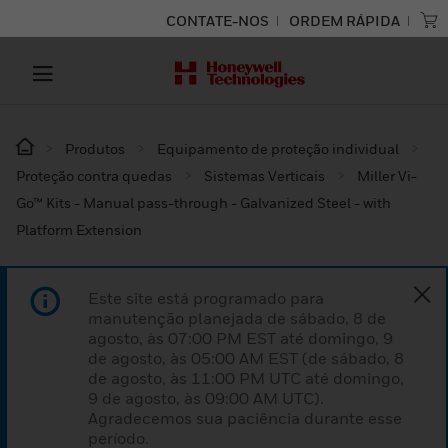
CONTATE-NOS
ORDEM RÁPIDA
Produtos
Equipamento de proteção individual
Proteção contra quedas
Sistemas Verticais
Miller Vi-
Go™ Kits - Manual pass-through - Galvanized Steel - with
Platform Extension
Este site está programado para
manutenção planejada de sábado, 8 de
agosto, às 07:00 PM EST até domingo, 9
de agosto, às 05:00 AM EST (de sábado, 8
de agosto, às 11:00 PM UTC até domingo,
9 de agosto, às 09:00 AM UTC).
Agradecemos sua paciência durante esse
período.