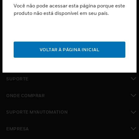
Você não pode acessar esta página porque este
PRODUTOS
produto não está disponível em seu país.
toggle view
SOFTWARE
toggle view
SERVIÇOS
VOLTAR À PÁGINA INICIAL
toggle view
INDUSTRIAS
toggle view
SUPORTE
toggle view
ONDE COMPRAR
toggle view
SUPORTE MYAUTOMATION
toggle view
EMPRESA