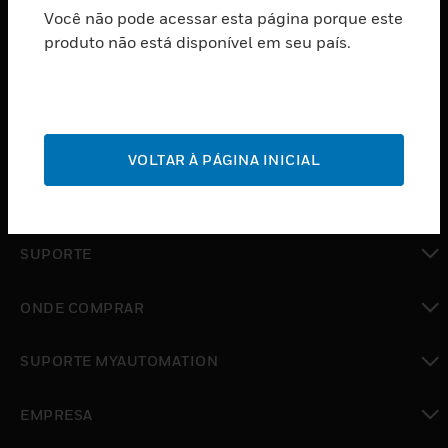
Você não pode acessar esta página porque este
PRODUTOS
produto não está disponível em seu país.
toggle view
SOFTWARE
toggle view
SERVIÇOS
VOLTAR À PÁGINA INICIAL
toggle view
INDUSTRIAS
toggle view
SUPORTE
toggle view
ONDE COMPRAR
toggle view
SUPORTE MYAUTOMATION
toggle view
EMPRESA