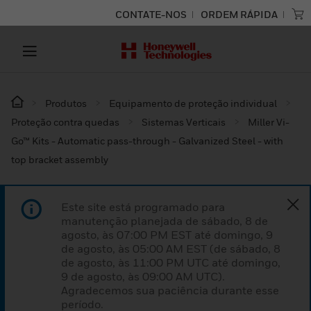
CONTATE-NOS
ORDEM RÁPIDA
Produtos
Equipamento de proteção individual
Proteção contra quedas
Sistemas Verticais
Miller Vi-
Go™ Kits - Automatic pass-through - Galvanized Steel - with
top bracket assembly
Este site está programado para
manutenção planejada de sábado, 8 de
agosto, às 07:00 PM EST até domingo, 9
de agosto, às 05:00 AM EST (de sábado, 8
de agosto, às 11:00 PM UTC até domingo,
9 de agosto, às 09:00 AM UTC).
Agradecemos sua paciência durante esse
período.