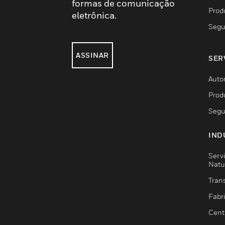
formas de comunicação
Prod
eletrônica.
Segu
ASSINAR
SER
Auto
Prod
Segu
IND
Serv
Natu
Trans
Fabr
Cent