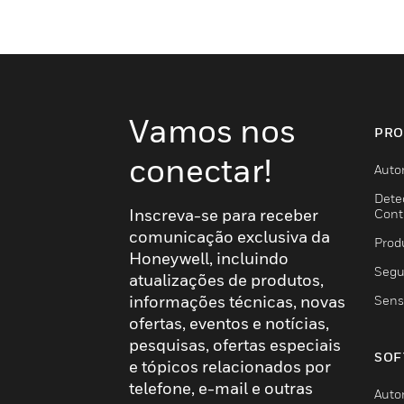
Vamos nos
PRO
conectar!
Auto
Dete
Inscreva-se para receber
Cont
comunicação exclusiva da
Prod
Honeywell, incluindo
Segu
atualizações de produtos,
informações técnicas, novas
Sens
ofertas, eventos e notícias,
pesquisas, ofertas especiais
SOF
e tópicos relacionados por
telefone, e-mail e outras
Auto