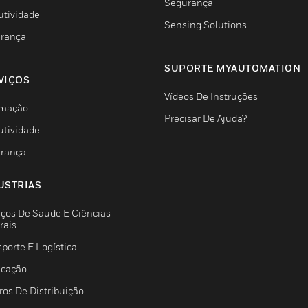
Segurança
utividade
Sensing Solutions
rança
SUPORTE MYAUTOMATION
VIÇOS
Vídeos De Instruções
mação
Precisar De Ajuda?
utividade
rança
USTRIAS
iços De Saúde E Ciências
rais
porte E Logística
icação
ros De Distribuição