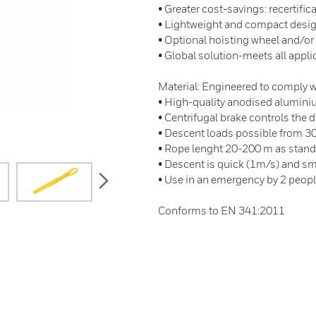
• Greater cost-savings: recertific
• Lightweight and compact desig
• Optional hoisting wheel and/or 
• Global solution-meets all appli
Material: Engineered to comply 
• High-quality anodised alumini
• Centrifugal brake controls the 
• Descent loads possible from 30
• Rope lenght 20-200 m as standa
• Descent is quick (1m/s) and s
next
• Use in an emergency by 2 peop
Conforms to EN 341:2011