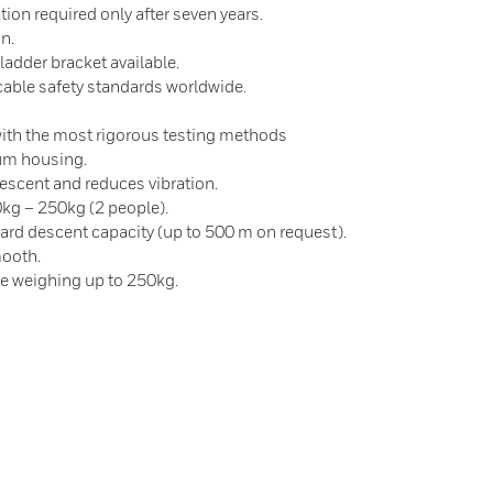
ation required only after seven years.
n.
ladder bracket available.
cable safety standards worldwide.
with the most rigorous testing methods
um housing.
descent and reduces vibration.
kg – 250kg (2 people).
rd descent capacity (up to 500 m on request).
mooth.
le weighing up to 250kg.