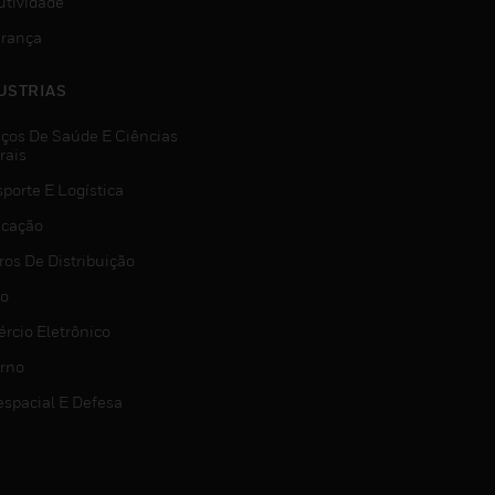
utividade
rança
USTRIAS
iços De Saúde E Ciências
rais
porte E Logística
icação
ros De Distribuição
jo
rcio Eletrônico
rno
espacial E Defesa