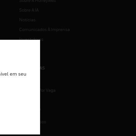
Sobre A Honeywell
Sobre A IA
Notícias
Comunicados À Imprensa
Investidores
Eventos
CARREIRAS
nível em seu
Carreiras
Pesquisa Por Vaga
CONTATO
Fale Conosco
Suporte