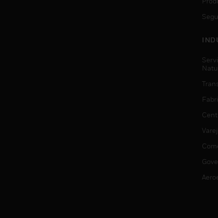
Prod
Segu
IND
Serv
Natu
Trans
Fabr
Cent
Vare
Comé
Gove
Aero