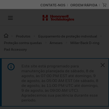
CONTATE-NOS
ORDEM RÁPIDA
Produtos
Equipamento de proteção individual
Proteção contra quedas
Arneses
Miller Back D-ring
Pad Accessory
Este site está programado para
manutenção planejada de sábado, 8 de
agosto, às 07:00 PM EST até domingo, 9
de agosto, às 05:00 AM EST (de sábado, 8
de agosto, às 11:00 PM UTC até domingo,
9 de agosto, às 09:00 AM UTC).
Agradecemos sua paciência durante esse
período.