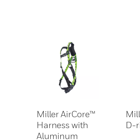
Miller AirCore™
Mil
Harness with
D-r
Aluminum