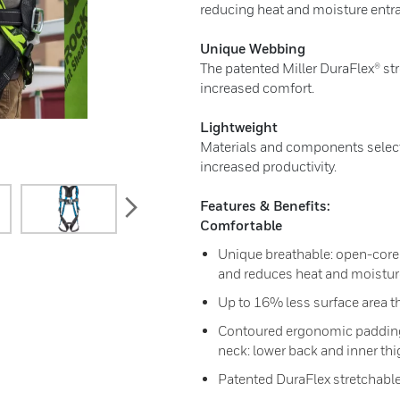
reducing heat and moisture entra
Unique Webbing
The patented Miller DuraFlex® str
increased comfort.
Lightweight
Materials and components selecte
increased productivity.
next
Features & Benefits:
Comfortable
Unique breathable: open-core
and reduces heat and moistur
Up to 16% less surface area t
Contoured ergonomic padding
neck: lower back and inner thi
Patented DuraFlex stretchable 