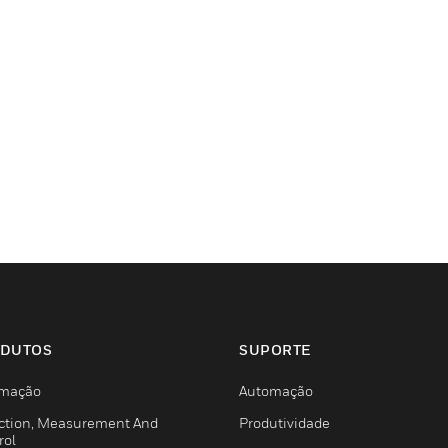
DUTOS
SUPORTE
mação
Automação
ction, Measurement And
Produtividade
rol