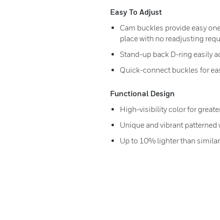
Easy To Adjust
Cam buckles provide easy one
place with no readjusting requ
Stand-up back D-ring easily a
Quick-connect buckles for e
Functional Design
High-visibility color for greate
Unique and vibrant patterned 
Up to 10% lighter than simila