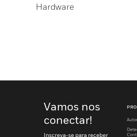
Hardware
Vamos nos
PRO
conectar!
Auto
Dete
Inscreva-se para receber
Cont