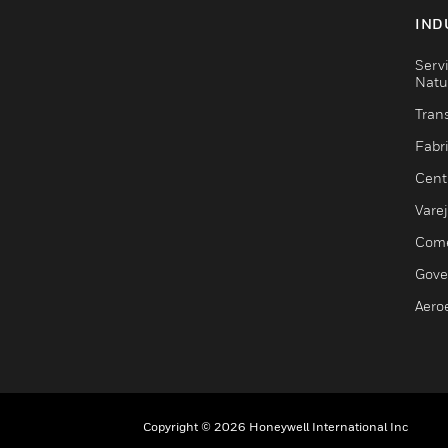
IND
Serv
Natu
Trans
Fabr
Cent
Vare
Comé
Gove
Aero
Copyright © 2026 Honeywell International Inc