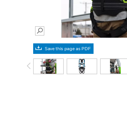
SEARCH
Save this page as PDF
prev