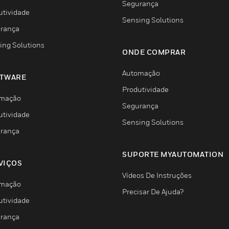
Segurança
utividade
Sensing Solutions
rança
ing Solutions
ONDE COMPRAR
Automação
TWARE
Produtividade
mação
Segurança
utividade
Sensing Solutions
rança
SUPORTE MYAUTOMATION
VIÇOS
Vídeos De Instruções
mação
Precisar De Ajuda?
utividade
rança