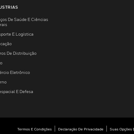
USTRIAS
iços De Saúde E Ciências
rais
porte E Logística
icação
ros De Distribuição
jo
rcio Eletrônico
rno
espacial E Defesa
Termos E Condições
Declaração De Privacidade
Suas Opções D