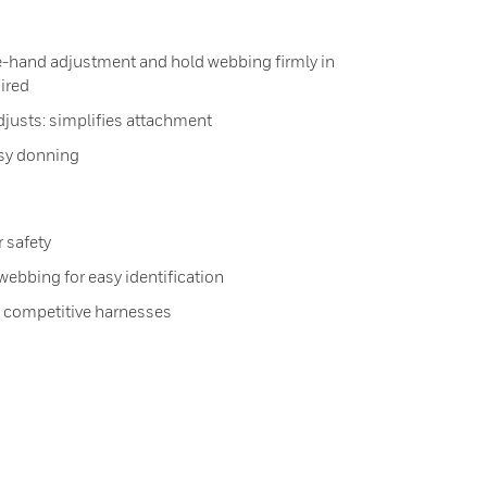
-hand adjustment and hold webbing firmly in
ired
djusts: simplifies attachment
asy donning
r safety
webbing for easy identification
r competitive harnesses