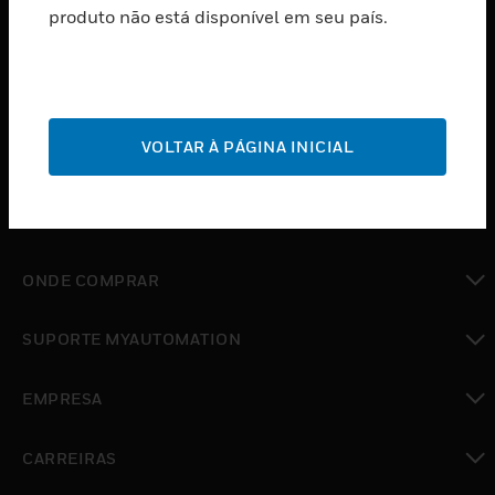
produto não está disponível em seu país.
toggle view
SOFTWARE
toggle view
SERVIÇOS
toggle view
VOLTAR À PÁGINA INICIAL
INDUSTRIAS
toggle view
SUPORTE
toggle view
ONDE COMPRAR
toggle view
SUPORTE MYAUTOMATION
toggle view
EMPRESA
toggle view
CARREIRAS