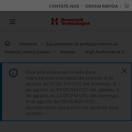
CONTATE-NOS
ORDEM RÁPIDA
Produtos
Equipamento de proteção individual
Proteção contra quedas
Arneses
High Performance 2
Este site está programado para
manutenção planejada de sábado, 8 de
agosto, às 07:00 PM EST até domingo, 9
de agosto, às 05:00 AM EST (de sábado, 8
de agosto, às 11:00 PM UTC até domingo,
9 de agosto, às 09:00 AM UTC).
Agradecemos sua paciência durante esse
período.