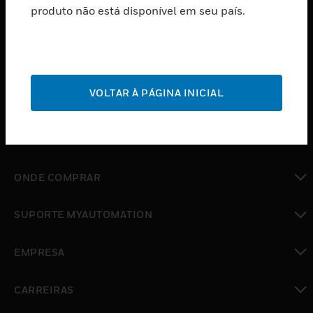
produto não está disponível em seu país.
toggle view
SOFTWARE
toggle view
SERVIÇOS
toggle view
VOLTAR À PÁGINA INICIAL
INDUSTRIAS
toggle view
SUPORTE
toggle view
ONDE COMPRAR
toggle view
SUPORTE MYAUTOMATION
toggle view
EMPRESA
toggle view
CARREIRAS