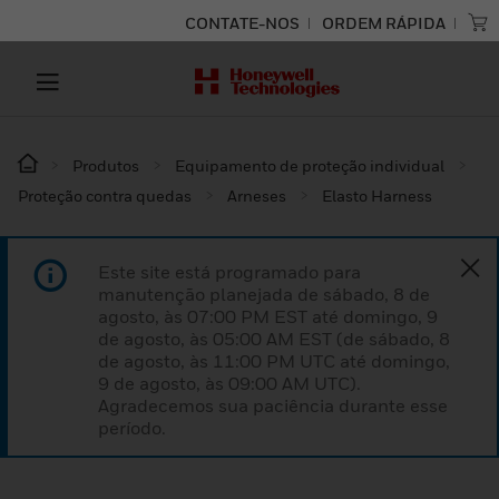
CONTATE-NOS
ORDEM RÁPIDA
Produtos
Equipamento de proteção individual
Proteção contra quedas
Arneses
Elasto Harness
Este site está programado para
manutenção planejada de sábado, 8 de
agosto, às 07:00 PM EST até domingo, 9
de agosto, às 05:00 AM EST (de sábado, 8
de agosto, às 11:00 PM UTC até domingo,
9 de agosto, às 09:00 AM UTC).
Agradecemos sua paciência durante esse
período.