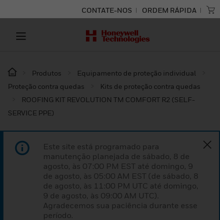
CONTATE-NOS
ORDEM RÁPIDA
Produtos
Equipamento de proteção individual
Proteção contra quedas
Kits de proteção contra quedas
ROOFING KIT REVOLUTION TM COMFORT R2 (SELF-
SERVICE PPE)
Este site está programado para
manutenção planejada de sábado, 8 de
agosto, às 07:00 PM EST até domingo, 9
de agosto, às 05:00 AM EST (de sábado, 8
de agosto, às 11:00 PM UTC até domingo,
9 de agosto, às 09:00 AM UTC).
Agradecemos sua paciência durante esse
período.