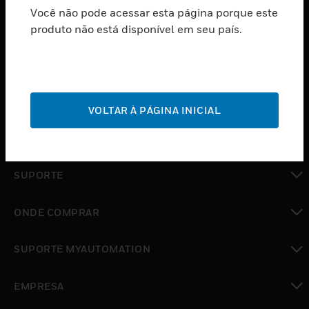
Você não pode acessar esta página porque este
PRODUTOS
produto não está disponível em seu país.
toggle view
SOFTWARE
toggle view
SERVIÇOS
VOLTAR À PÁGINA INICIAL
toggle view
INDUSTRIAS
toggle view
SUPORTE
toggle view
ONDE COMPRAR
toggle view
SUPORTE MYAUTOMATION
toggle view
EMPRESA