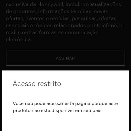
exclusiva da Honeywell, incluindo atualizações
de produtos, informações técnicas, novas
ofertas, eventos e notícias, pesquisas, ofertas
especiais e tópicos relacionados por telefone, e-
mail e outras formas de comunicação
eletrônica.
ASSINAR
PRODUTOS
Acesso restrito
toggle view
SOFTWARE
Você não pode acessar esta página porque este
toggle view
SERVIÇOS
produto não está disponível em seu país.
toggle view
INDUSTRIAS