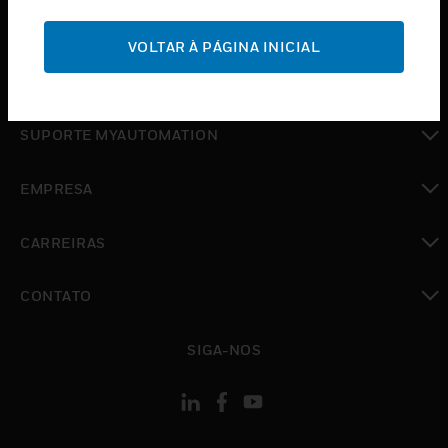
toggle view
SUPORTE
VOLTAR À PÁGINA INICIAL
toggle view
ONDE COMPRAR
toggle view
SUPORTE MYAUTOMATION
toggle view
EMPRESA
toggle view
CARREIRAS
toggle view
CONTATO
toggle view
SIGA-NOS