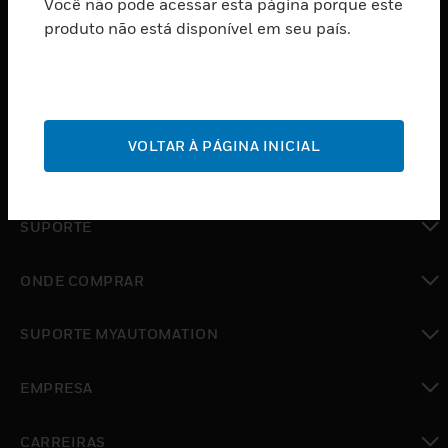
Você não pode acessar esta página porque este
PRODUTOS
produto não está disponível em seu país.
toggle view
SOFTWARE
toggle view
SERVIÇOS
VOLTAR À PÁGINA INICIAL
toggle view
INDUSTRIAS
toggle view
SUPORTE
toggle view
ONDE COMPRAR
toggle view
SUPORTE MYAUTOMATION
toggle view
EMPRESA
toggle view
CARREIRAS