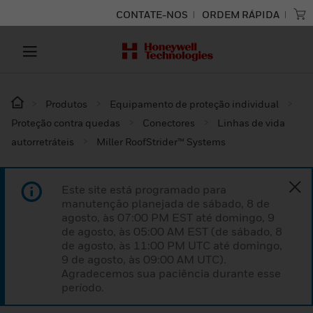
CONTATE-NOS
ORDEM RÁPIDA
Produtos
Equipamento de proteção individual
Proteção contra quedas
Conectores
Linhas de vida
autorretráteis
Miller RoofStrider™ Systems
Este site está programado para
manutenção planejada de sábado, 8 de
agosto, às 07:00 PM EST até domingo, 9
de agosto, às 05:00 AM EST (de sábado, 8
de agosto, às 11:00 PM UTC até domingo,
9 de agosto, às 09:00 AM UTC).
Agradecemos sua paciência durante esse
período.