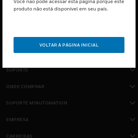
Você não pode acessar esta página porque este
PRODUTOS
produto não está disponível em seu país.
toggle view
SOFTWARE
toggle view
SERVIÇOS
VOLTAR À PÁGINA INICIAL
toggle view
INDUSTRIAS
toggle view
SUPORTE
toggle view
ONDE COMPRAR
toggle view
SUPORTE MYAUTOMATION
toggle view
EMPRESA
toggle view
CARREIRAS