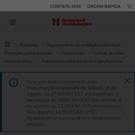
CONTATE-NOS
ORDEM RÁPIDA
Produtos
Equipamento de proteção individual
Proteção contra quedas
Conectores
Linhas de vida
autorretráteis
Travaqueda retrátil Falcon Cabo Aço Inox
Este site está programado para
manutenção planejada de sábado, 8 de
agosto, às 07:00 PM EST até domingo, 9
de agosto, às 05:00 AM EST (de sábado, 8
de agosto, às 11:00 PM UTC até domingo,
9 de agosto, às 09:00 AM UTC).
Agradecemos sua paciência durante esse
período.