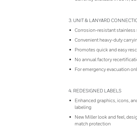
3. UNIT & LANYARD CONNECT
Corrosion-resistant stainless
Convenient heavy-duty carryi
Promotes quick and easy resc
No annual factory recertificat
For emergency evacuation on
4. REDESIGNED LABELS
Enhanced graphics, icons, and
labeling
New Miller look and feel, desi
match protection