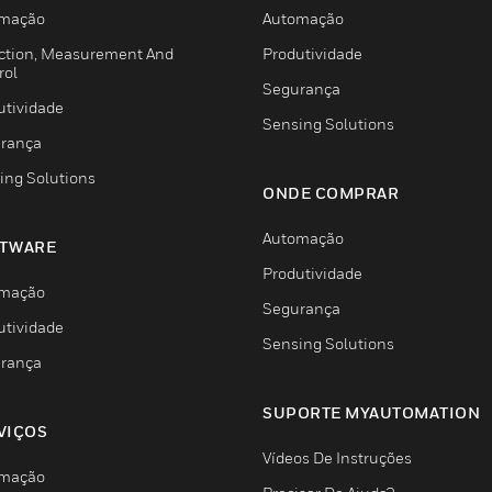
mação
Automação
ction, Measurement And
Produtividade
rol
Segurança
utividade
Sensing Solutions
rança
ing Solutions
ONDE COMPRAR
Automação
TWARE
Produtividade
mação
Segurança
utividade
Sensing Solutions
rança
SUPORTE MYAUTOMATION
VIÇOS
Vídeos De Instruções
mação