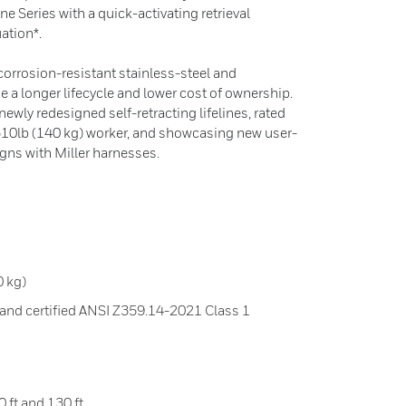
ne Series with a quick-activating retrieval
ation*.
corrosion-resistant stainless-steel and
a longer lifecycle and lower cost of ownership.
ewly redesigned self-retracting lifelines, rated
a 310lb (140 kg) worker, and showcasing new user-
igns with Miller harnesses.
0 kg)
nd certified ANSI Z359.14-2021 Class 1
0 ft and 130 ft