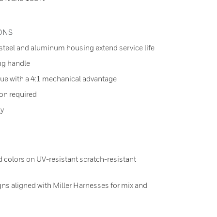
IONS
 steel and aluminum housing extend service life
ng handle
ue with a 4:1 mechanical advantage
ion required
ly
 colors on UV-resistant scratch-resistant
gns aligned with Miller Harnesses for mix and