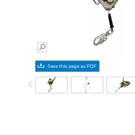
SEARCH
Save this page as PDF
prev