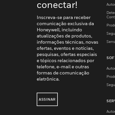
conectar!
Auto
Dete
Inscreva-se para receber
Cont
comunicação exclusiva da
Prod
Honeywell, incluindo
Segu
atualizações de produtos,
informações técnicas, novas
Sens
ofertas, eventos e notícias,
pesquisas, ofertas especiais
SOF
e tópicos relacionados por
telefone, e-mail e outras
Auto
formas de comunicação
Prod
eletrônica.
Segu
ASSINAR
SER
Auto