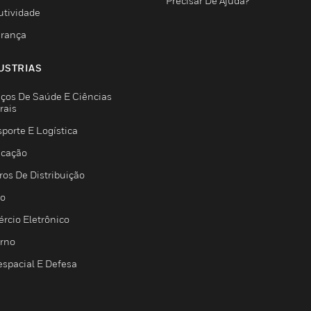
Precisar De Ajuda?
utividade
rança
USTRIAS
iços De Saúde E Ciências
rais
porte E Logística
icação
ros De Distribuição
jo
rcio Eletrônico
rno
espacial E Defesa