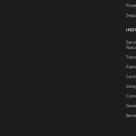
Prod
Segu
IND
Serv
Natu
Trans
Fabr
Cent
Vare
Comé
Gove
Aero