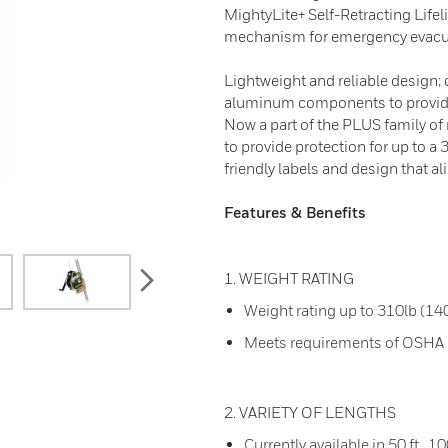
MightyLite+ Self-Retracting Lifeli
mechanism for emergency evacu
Lightweight and reliable design; 
aluminum components to provide 
Now a part of the PLUS family of n
to provide protection for up to 
friendly labels and design that al
Features & Benefits
next
1. WEIGHT RATING
Weight rating up to 310lb (14
Meets requirements of OSHA a
2. VARIETY OF LENGTHS
Currently available in 50 ft , 10