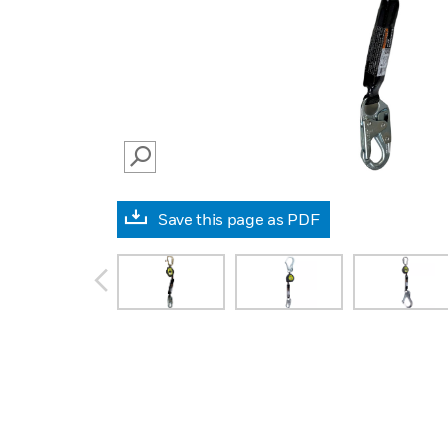
SEARCH
Save this page as PDF
prev