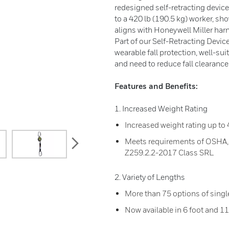
redesigned self-retracting device
to a 420 lb (190.5 kg) worker, sh
aligns with Honeywell Miller har
Part of our Self-Retracting Device
wearable fall protection, well-sui
and need to reduce fall clearanc
Features and Benefits:
1. Increased Weight Rating
Increased weight rating up to
next
Meets requirements of OSHA,
Z259.2.2-2017 Class SRL
2. Variety of Lengths
More than 75 options of single
Now available in 6 foot and 1