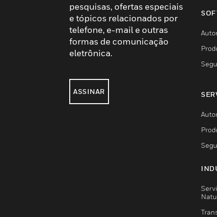
pesquisas, ofertas especiais
SOF
e tópicos relacionados por
telefone, e-mail e outras
Auto
formas de comunicação
Prod
eletrônica.
Segu
ASSINAR
SER
Auto
Prod
Segu
IND
Serv
Natu
Trans