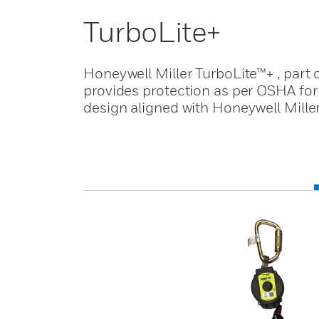
TurboLite+
Honeywell Miller TurboLite™+ , part o
provides protection as per OSHA for 
design aligned with Honeywell Mille