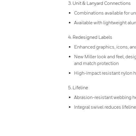
3. Unit & Lanyard Connections
Combinations available for un
Available with lightweight al
4. Redesigned Labels
Enhanced graphics, icons, and
New Miller look and feel, des
and match protection
High-impact resistant nylon 
5. Lifeline
Abrasion-resistant webbing hel
Integral swivel reduces lifelin