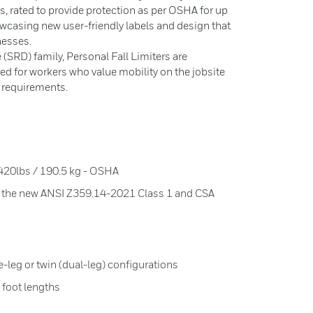
s, rated to provide protection as per OSHA for up
owcasing new user-friendly labels and design that
nesses.
 (SRD) family, Personal Fall Limiters are
ted for workers who value mobility on the jobsite
e requirements.
 420lbs / 190.5 kg - OSHA
 the new ANSI Z359.14-2021 Class 1 and CSA
-leg or twin (dual-leg) configurations
1 foot lengths