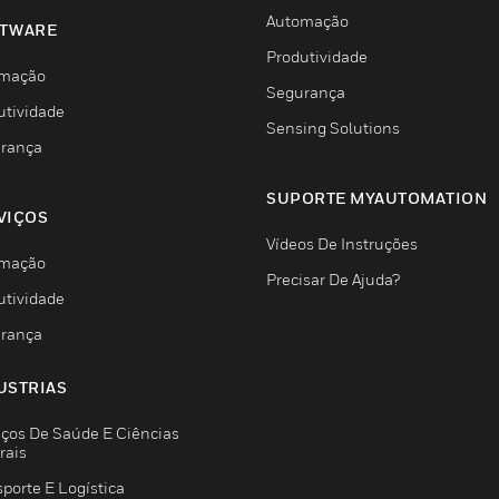
Automação
TWARE
Produtividade
mação
Segurança
utividade
Sensing Solutions
rança
SUPORTE MYAUTOMATION
VIÇOS
Vídeos De Instruções
mação
Precisar De Ajuda?
utividade
rança
USTRIAS
iços De Saúde E Ciências
rais
porte E Logística