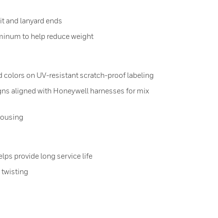
it and lanyard ends
uminum to help reduce weight
 colors on UV-resistant scratch-proof labeling
igns aligned with Honeywell harnesses for mix
housing
ps provide long service life
e twisting