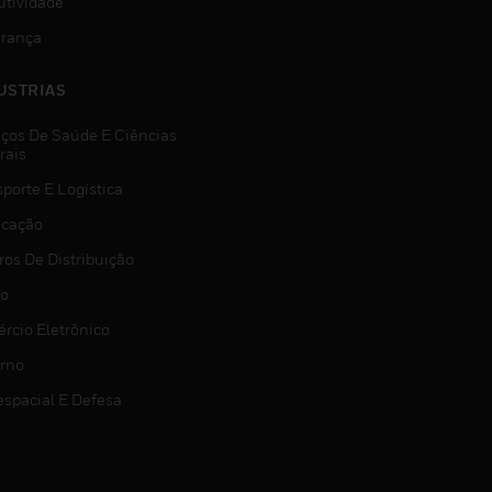
utividade
rança
USTRIAS
iços De Saúde E Ciências
rais
porte E Logística
icação
ros De Distribuição
jo
rcio Eletrônico
rno
espacial E Defesa