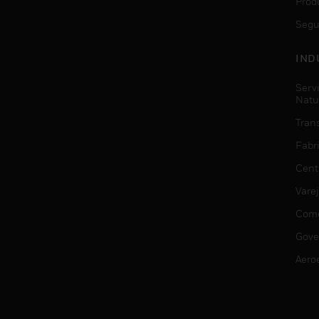
Prod
Segu
IND
Serv
Natu
Trans
Fabr
Cent
Vare
Comé
Gove
Aero