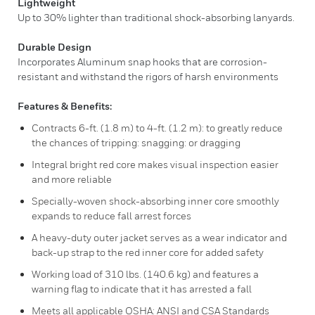
Lightweight
Up to 30% lighter than traditional shock-absorbing lanyards.
Durable Design
Incorporates Aluminum snap hooks that are corrosion-
resistant and withstand the rigors of harsh environments
Features & Benefits:
Contracts 6-ft. (1.8 m) to 4-ft. (1.2 m): to greatly reduce
the chances of tripping: snagging: or dragging
Integral bright red core makes visual inspection easier
and more reliable
Specially-woven shock-absorbing inner core smoothly
expands to reduce fall arrest forces
A heavy-duty outer jacket serves as a wear indicator and
back-up strap to the red inner core for added safety
Working load of 310 lbs. (140.6 kg) and features a
warning flag to indicate that it has arrested a fall
Meets all applicable OSHA: ANSI and CSA Standards