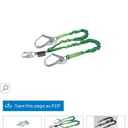
SEARCH
Save this page as PDF
prev