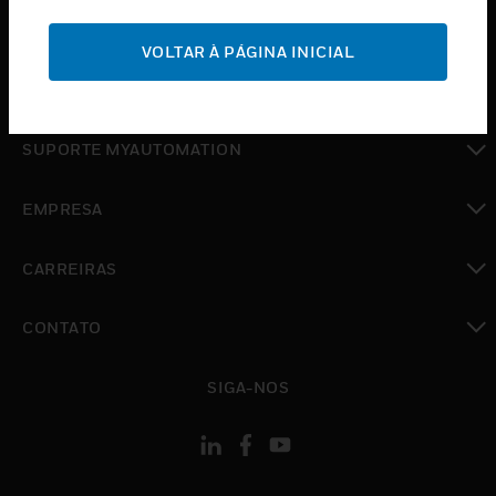
toggle view
SUPORTE
VOLTAR À PÁGINA INICIAL
toggle view
ONDE COMPRAR
toggle view
SUPORTE MYAUTOMATION
toggle view
EMPRESA
toggle view
CARREIRAS
toggle view
CONTATO
toggle view
SIGA-NOS