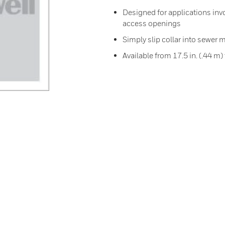
Designed for applications invo
access openings
Simply slip collar into sewer 
Available from 17.5 in. (.44 m) 