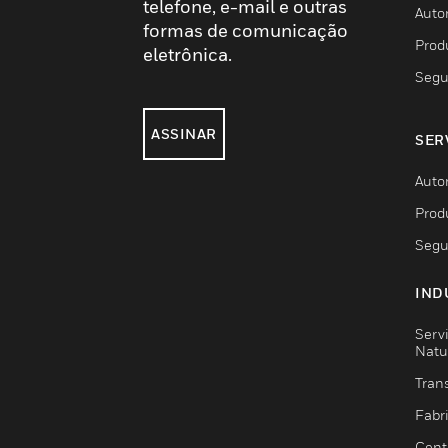
telefone, e-mail e outras
Auto
formas de comunicação
Prod
eletrônica.
Segu
ASSINAR
SER
Auto
Prod
Segu
IND
Serv
Natu
Trans
Fabr
Cent