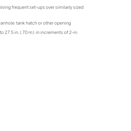
lving frequent set-ups over similarly sized
manhole: tank hatch or other opening
to 27.5 in. (.70 m). in increments of 2-in.