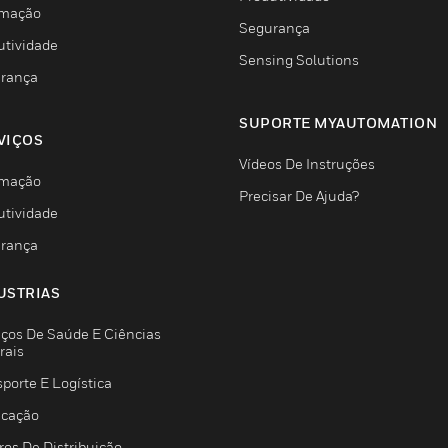
mação
Segurança
utividade
Sensing Solutions
rança
SUPORTE MYAUTOMATION
VIÇOS
Vídeos De Instruções
mação
Precisar De Ajuda?
utividade
rança
USTRIAS
iços De Saúde E Ciências
rais
porte E Logística
icação
ros De Distribuição