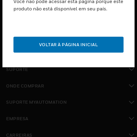
Você não pode acessar esta página porque este
PRODUTOS
produto não está disponível em seu país.
toggle view
SOFTWARE
toggle view
SERVIÇOS
VOLTAR À PÁGINA INICIAL
toggle view
INDUSTRIAS
toggle view
SUPORTE
toggle view
ONDE COMPRAR
toggle view
SUPORTE MYAUTOMATION
toggle view
EMPRESA
toggle view
CARREIRAS