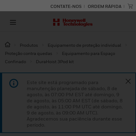
CONTATE-NOS
ORDEM RÁPIDA
Produtos
Equipamento de proteção individual
Proteção contra quedas
Equipamento para Espaço
Confinado
DuraHoist 3Pod kit
Este site está programado para
manutenção planejada de sábado, 8 de
agosto, às 07:00 PM EST até domingo, 9
de agosto, às 05:00 AM EST (de sábado, 8
de agosto, às 11:00 PM UTC até domingo,
9 de agosto, às 09:00 AM UTC).
Agradecemos sua paciência durante esse
período.