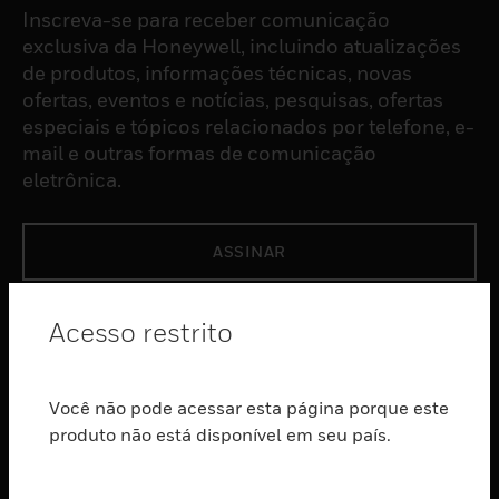
Inscreva-se para receber comunicação
exclusiva da Honeywell, incluindo atualizações
de produtos, informações técnicas, novas
ofertas, eventos e notícias, pesquisas, ofertas
especiais e tópicos relacionados por telefone, e-
mail e outras formas de comunicação
eletrônica.
ASSINAR
PRODUTOS
Acesso restrito
toggle view
SOFTWARE
Você não pode acessar esta página porque este
toggle view
produto não está disponível em seu país.
SERVIÇOS
toggle view