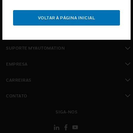
INDUSTRIAS
toggle view
SUPORTE
VOLTAR À PÁGINA INICIAL
toggle view
ONDE COMPRAR
toggle view
SUPORTE MYAUTOMATION
toggle view
EMPRESA
toggle view
CARREIRAS
toggle view
CONTATO
toggle view
SIGA-NOS