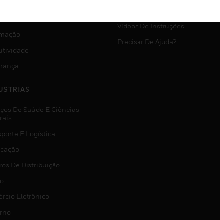
SUPORTE MYAUTOMATION
VIÇOS
Vídeos De Instruções
mação
Precisar De Ajuda?
utividade
rança
USTRIAS
iços De Saúde E Ciências
rais
porte E Logística
icação
ros De Distribuição
jo
rcio Eletrônico
rno