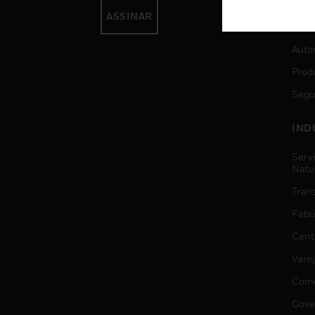
ASSINAR
SER
Auto
Prod
Segu
IND
Serv
Natu
Trans
Fabr
Cent
Vare
Comé
Gove