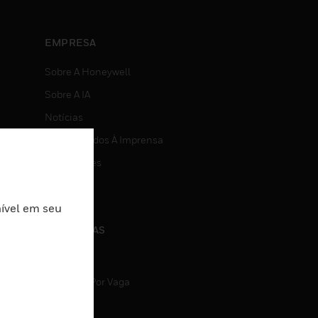
EMPRESA
Sobre A Honeywell
Sobre A IA
Notícias
Comunicados À Imprensa
Investidores
Eventos
nível em seu
CARREIRAS
Carreiras
Pesquisa Por Vaga