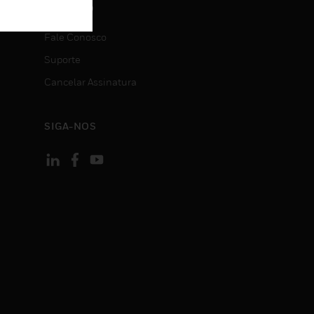
CONTATO
Fale Conosco
Suporte
Cancelar Assinatura
SIGA-NOS