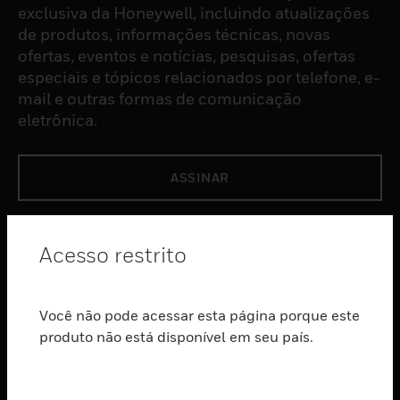
exclusiva da Honeywell, incluindo atualizações
de produtos, informações técnicas, novas
ofertas, eventos e notícias, pesquisas, ofertas
especiais e tópicos relacionados por telefone, e-
mail e outras formas de comunicação
eletrônica.
ASSINAR
PRODUTOS
Acesso restrito
toggle view
SOFTWARE
Você não pode acessar esta página porque este
toggle view
SERVIÇOS
produto não está disponível em seu país.
toggle view
INDUSTRIAS