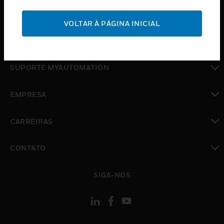
toggle view
SUPORTE
VOLTAR À PÁGINA INICIAL
toggle view
ONDE COMPRAR
toggle view
SUPORTE MYAUTOMATION
toggle view
EMPRESA
toggle view
CARREIRAS
toggle view
CONTATO
toggle view
SIGA-NOS