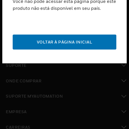
Você não pode acessar esta página porque este
PRODUTOS
produto não está disponível em seu país.
toggle view
SOFTWARE
toggle view
SERVIÇOS
VOLTAR À PÁGINA INICIAL
toggle view
INDUSTRIAS
toggle view
SUPORTE
toggle view
ONDE COMPRAR
toggle view
SUPORTE MYAUTOMATION
toggle view
EMPRESA
toggle view
CARREIRAS