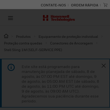
CONTATE-NOS
ORDEM RÁPIDA
Produtos
Equipamento de proteção individual
Proteção contra quedas
Conectores de Ancoragem
Stell Sling 1M (SELF-SERVICE PPE)
Este site está programado para
manutenção planejada de sábado, 8 de
agosto, às 07:00 PM EST até domingo, 9
de agosto, às 05:00 AM EST (de sábado, 8
de agosto, às 11:00 PM UTC até domingo,
9 de agosto, às 09:00 AM UTC).
Agradecemos sua paciência durante esse
período.