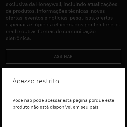
exclusiva da Honeywell, incluindo atualizações
de produtos, informações técnicas, novas
ofertas, eventos e notícias, pesquisas, ofertas
especiais e tópicos relacionados por telefone, e-
mail e outras formas de comunicação
eletrônica.
ASSINAR
PRODUTOS
Acesso restrito
toggle view
SOFTWARE
Você não pode acessar esta página porque este
toggle view
SERVIÇOS
produto não está disponível em seu país.
toggle view
INDUSTRIAS