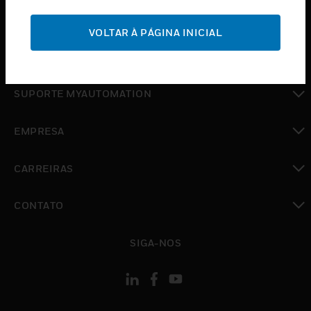
toggle view
SUPORTE
VOLTAR À PÁGINA INICIAL
toggle view
ONDE COMPRAR
toggle view
SUPORTE MYAUTOMATION
toggle view
EMPRESA
toggle view
CARREIRAS
toggle view
CONTATO
toggle view
SIGA-NOS