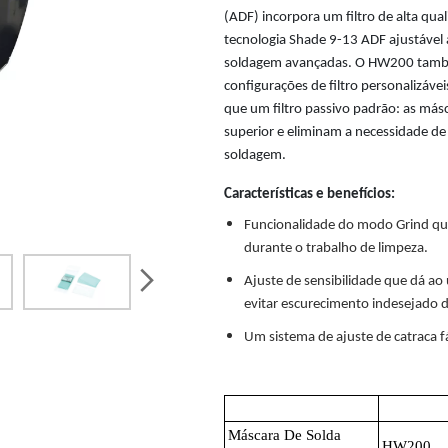
(ADF) incorpora um filtro de alta qua
tecnologia Shade 9-13 ADF ajustável 
soldagem avançadas. O HW200 também 
configurações de filtro personalizáv
que um filtro passivo padrão: as má
superior e eliminam a necessidade de
soldagem.
Características e benefícios:
Funcionalidade do modo Grind qu
durante o trabalho de limpeza.
next
Ajuste de sensibilidade que dá ao 
evitar escurecimento indesejado d
Um sistema de ajuste de catraca fá
Product Name
SKU
Máscara De Solda
HW200