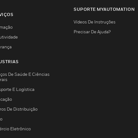
SUPORTE MYAUTOMATION
VIÇOS
Vídeos De Instruções
mação
Precisar De Ajuda?
utividade
rança
USTRIAS
iços De Saúde E Ciências
rais
porte E Logística
icação
ros De Distribuição
jo
rcio Eletrônico