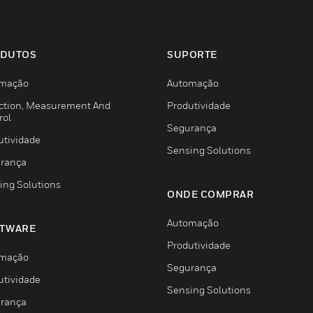
DUTOS
SUPORTE
mação
Automação
ction, Measurement And
Produtividade
rol
Segurança
utividade
Sensing Solutions
rança
ing Solutions
ONDE COMPRAR
Automação
TWARE
Produtividade
mação
Segurança
utividade
Sensing Solutions
rança