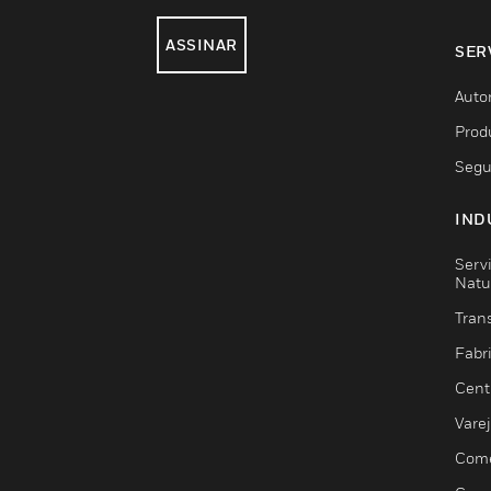
ASSINAR
SER
Auto
Prod
Segu
IND
Serv
Natu
Trans
Fabr
Cent
Vare
Comé