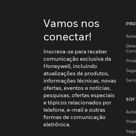
Vamos nos
PRO
conectar!
Auto
Dete
Inscreva-se para receber
Cont
comunicação exclusiva da
Prod
Honeywell, incluindo
Segu
atualizações de produtos,
informações técnicas, novas
Sens
ofertas, eventos e notícias,
pesquisas, ofertas especiais
SOF
e tópicos relacionados por
telefone, e-mail e outras
Auto
formas de comunicação
Prod
eletrônica.
Segu