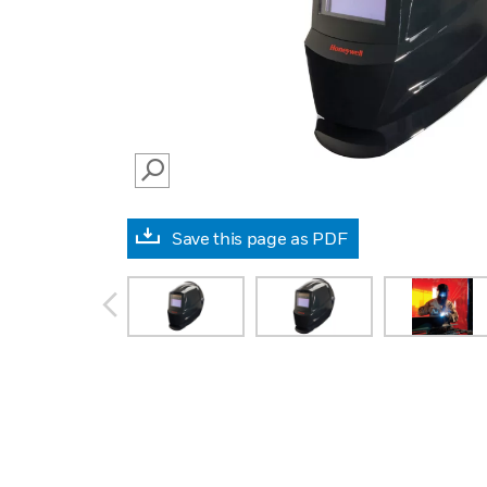
SEARCH
Save this page as PDF
prev