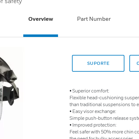
f safety
Overview
Part Number
SUPORTE
• Superior comfort:
Flexible head-cushioning suspen
than traditional suspensions to e
• Easy visor exchange:
Simple push-button release syste
• Improved protection:
Feel safer with 50% more chin co
the need for bulky accessories.