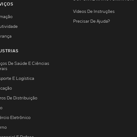
VIÇOS
Vídeos De Instruções
mação
Precisar De Ajuda?
utividade
rança
USTRIAS
iços De Saúde E Ciências
rais
porte E Logística
icação
ros De Distribuição
jo
rcio Eletrônico
rno
espacial E Defesa