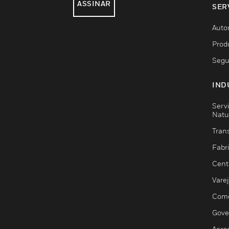
ASSINAR
SER
Auto
Prod
Segu
IND
Serv
Natu
Trans
Fabr
Cent
Vare
Comé
Gove
Aero