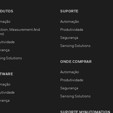
DUTOS
SUPORTE
mação
Automação
ction, Measurement And
Produtividade
rol
Segurança
utividade
Sensing Solutions
rança
ing Solutions
ONDE COMPRAR
Automação
TWARE
Produtividade
mação
Segurança
utividade
Sensing Solutions
rança
SUPORTE MYAUTOMATION