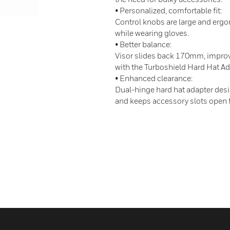
• Personalized, comfortable fit:
Control knobs are large and erg
while wearing gloves.
• Better balance:
Visor slides back 170mm, improv
with the Turboshield Hard Hat Ad
• Enhanced clearance:
Dual-hinge hard hat adapter de
and keeps accessory slots open f