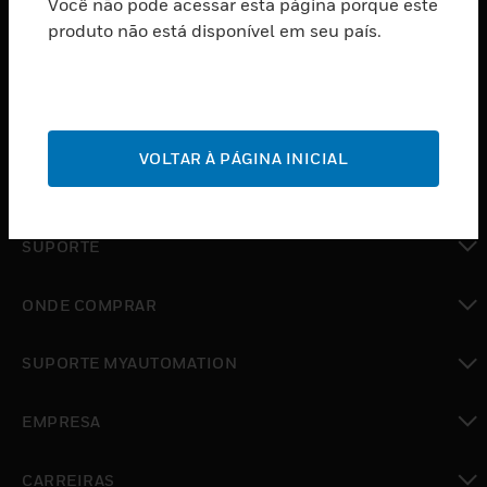
Você não pode acessar esta página porque este
PRODUTOS
produto não está disponível em seu país.
toggle view
SOFTWARE
toggle view
SERVIÇOS
VOLTAR À PÁGINA INICIAL
toggle view
INDUSTRIAS
toggle view
SUPORTE
toggle view
ONDE COMPRAR
toggle view
SUPORTE MYAUTOMATION
toggle view
EMPRESA
toggle view
CARREIRAS