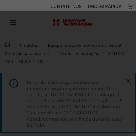
CONTATE-NOS
ORDEM RÁPIDA
Produtos
Equipamento de proteção individual
Proteção para os olhos
Óculos de proteção
SP1000
(SELF-SERVICE PPE)
Este site está programado para
manutenção planejada de sábado, 8 de
agosto, às 07:00 PM EST até domingo, 9
de agosto, às 05:00 AM EST (de sábado, 8
de agosto, às 11:00 PM UTC até domingo,
9 de agosto, às 09:00 AM UTC).
Agradecemos sua paciência durante esse
período.