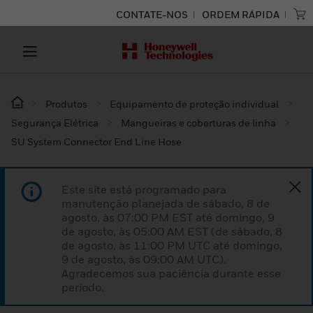
CONTATE-NOS
ORDEM RÁPIDA
Produtos
Equipamento de proteção individual
Segurança Elétrica
Mangueiras e coberturas de linha
SU System Connector End Line Hose
Este site está programado para
manutenção planejada de sábado, 8 de
agosto, às 07:00 PM EST até domingo, 9
de agosto, às 05:00 AM EST (de sábado, 8
de agosto, às 11:00 PM UTC até domingo,
9 de agosto, às 09:00 AM UTC).
Agradecemos sua paciência durante esse
período.