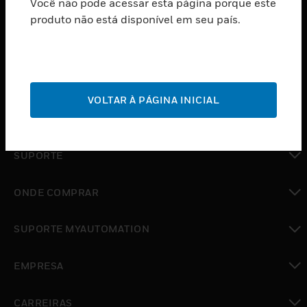
Você não pode acessar esta página porque este
PRODUTOS
produto não está disponível em seu país.
toggle view
SOFTWARE
toggle view
SERVIÇOS
VOLTAR À PÁGINA INICIAL
toggle view
INDUSTRIAS
toggle view
SUPORTE
toggle view
ONDE COMPRAR
toggle view
SUPORTE MYAUTOMATION
toggle view
EMPRESA
toggle view
CARREIRAS