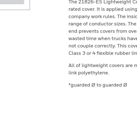
The 21826-ES Lightweight Cond
rated cover. It is applied usi
company work rules. The insid
range of conductor sizes. Th
end prevents covers from over
wasted time when trucks have
not couple correctly. This cove
Class 3 or 4 flexible rubber li
All of lightweight covers are
link polyethylene.
*guarded Ø to guarded Ø