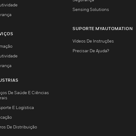
utividade
Sensing Solutions
rança
SUPORTE MYAUTOMATION
VIÇOS
Vídeos De Instruções
mação
Precisar De Ajuda?
utividade
rança
USTRIAS
iços De Saúde E Ciências
rais
porte E Logística
icação
ros De Distribuição