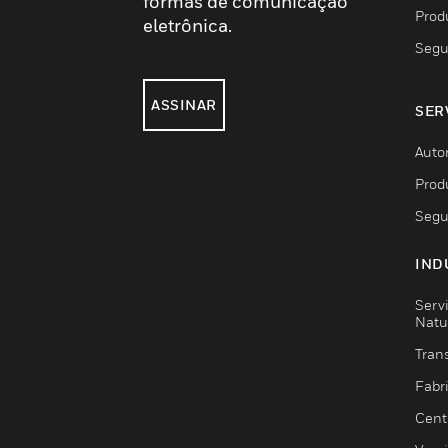
formas de comunicação
Prod
eletrônica.
Segu
ASSINAR
SER
Auto
Prod
Segu
IND
Serv
Natu
Trans
Fabr
Cent