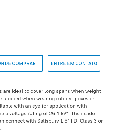
ONDE COMPRAR
ENTRE EM CONTATO
 are ideal to cover long spans when weight
be applied when wearing rubber gloves or
ilable with an eye for application with
 a voltage rating of 26.4 kV*. The inside
an connect with Salisbury 1.5” I.D. Class 3 or
t.