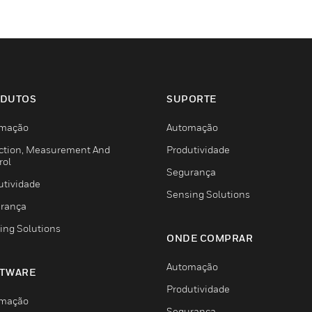
DUTOS
SUPORTE
mação
Automação
ction, Measurement And
Produtividade
rol
Segurança
utividade
Sensing Solutions
rança
ing Solutions
ONDE COMPRAR
Automação
TWARE
Produtividade
mação
Segurança