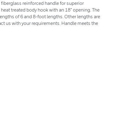
, fiberglass reinforced handle for superior
d heat treated body hook with an 18” opening. The
 lengths of 6 and 8-foot lengths. Other lengths are
tact us with your requirements. Handle meets the