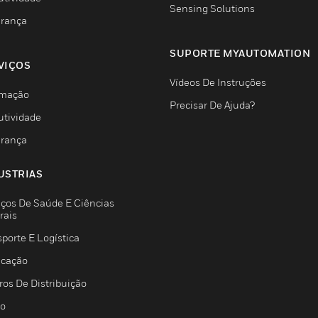
Sensing Solutions
rança
SUPORTE MYAUTOMATION
VIÇOS
Vídeos De Instruções
mação
Precisar De Ajuda?
utividade
rança
USTRIAS
iços De Saúde E Ciências
rais
porte E Logística
icação
ros De Distribuição
jo