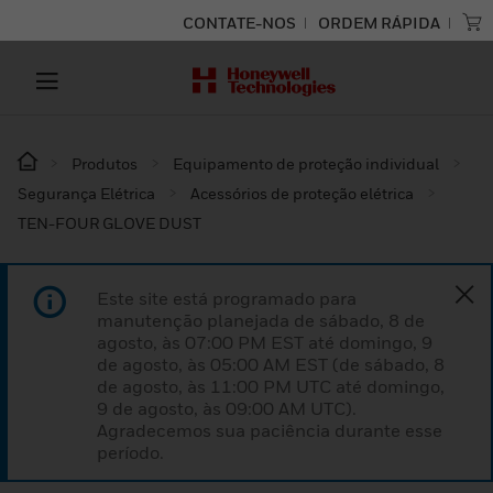
CONTATE-NOS
ORDEM RÁPIDA
Produtos
Equipamento de proteção individual
Segurança Elétrica
Acessórios de proteção elétrica
TEN-FOUR GLOVE DUST
Este site está programado para
manutenção planejada de sábado, 8 de
agosto, às 07:00 PM EST até domingo, 9
de agosto, às 05:00 AM EST (de sábado, 8
de agosto, às 11:00 PM UTC até domingo,
9 de agosto, às 09:00 AM UTC).
Agradecemos sua paciência durante esse
período.