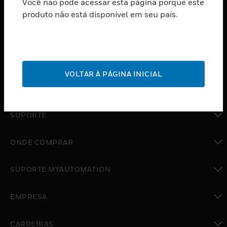
Você não pode acessar esta página porque este
PRODUTOS
produto não está disponível em seu país.
toggle view
SOFTWARE
toggle view
SERVIÇOS
VOLTAR À PÁGINA INICIAL
toggle view
INDUSTRIAS
toggle view
SUPORTE
toggle view
ONDE COMPRAR
toggle view
SUPORTE MYAUTOMATION
toggle view
EMPRESA
toggle view
CARREIRAS