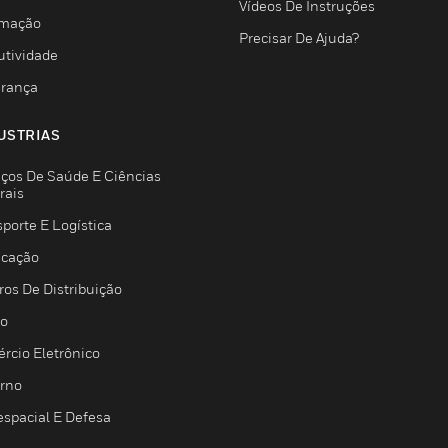
Vídeos De Instruções
mação
Precisar De Ajuda?
utividade
rança
USTRIAS
iços De Saúde E Ciências
rais
porte E Logística
icação
ros De Distribuição
jo
rcio Eletrônico
rno
espacial E Defesa