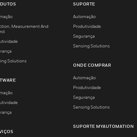
DUTOS
SUPORTE
mação
Automação
ction, Measurement And
Produtividade
rol
Segurança
utividade
Sensing Solutions
rança
ing Solutions
ONDE COMPRAR
Automação
TWARE
Produtividade
mação
Segurança
utividade
Sensing Solutions
rança
SUPORTE MYAUTOMATION
VIÇOS