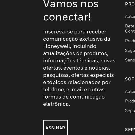
Vamos nos
PRO
conectar!
Auto
Dete
Inscreva-se para receber
Cont
comunicação exclusiva da
Prod
Honeywell, incluindo
Segu
atualizações de produtos,
informações técnicas, novas
Sens
ofertas, eventos e notícias,
pesquisas, ofertas especiais
SOF
e tópicos relacionados por
telefone, e-mail e outras
Auto
formas de comunicação
Prod
eletrônica.
Segu
ASSINAR
SER