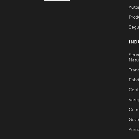
Auto
Prod
Segu
IND
Serv
Natu
Trans
Fabr
Cent
Vare
Comé
Gove
Aero