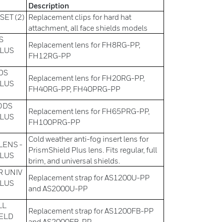
Description
ET (2)
Replacement clips for hard hat
attachment, all face shields models
S
Replacement lens for FH8RG-PP,
PLUS
FH12RG-PP
DS
Replacement lens for FH20RG-PP,
PLUS
FH40RG-PP, FH40PRG-PP
ODS
Replacement lens for FH65PRG-PP,
PLUS
FH100PRG-PP
Cold weather anti-fog insert lens for
LENS -
PrismShield Plus lens. Fits regular, full
PLUS
brim, and universal shields.
R UNIV
Replacement strap for AS1200U-PP
PLUS
and AS2000U-PP
LL
Replacement strap for AS1200FB-PP
IELD
and AS2000FB-PP