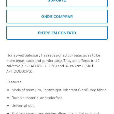
SUPORTE
ONDE COMPRAR
ENTRE EM CONTATO
Honeywell Salisbury has redesigned our balaclavas to be
more breathable and comfortable. They are offered in 12
cal/cm2 (SKU: AFHOOD12PG) and 30 cal/cm2 (SKU:
AFHOOD30PG).
Features:
Made of premium, lightweight, inherent GlenGuard fabric
Durable material and colorfast
Universal size
Flat lock seams and design allow it to lay flat on head