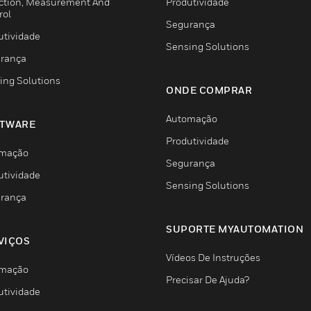
ction, Measurement And
Produtividade
rol
Segurança
utividade
Sensing Solutions
rança
ing Solutions
ONDE COMPRAR
Automação
TWARE
Produtividade
mação
Segurança
utividade
Sensing Solutions
rança
SUPORTE MYAUTOMATION
VIÇOS
Vídeos De Instruções
mação
Precisar De Ajuda?
utividade