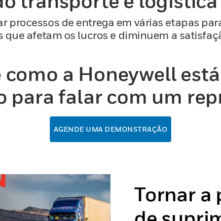
o transporte e logística
ar processos de entrega em várias etapas par
os que afetam os lucros e diminuem a satisfaç
 como a Honeywell está 
o para falar com um rep
AGENDE UMA DEMONSTRAÇÃO
Tornar a
de supri