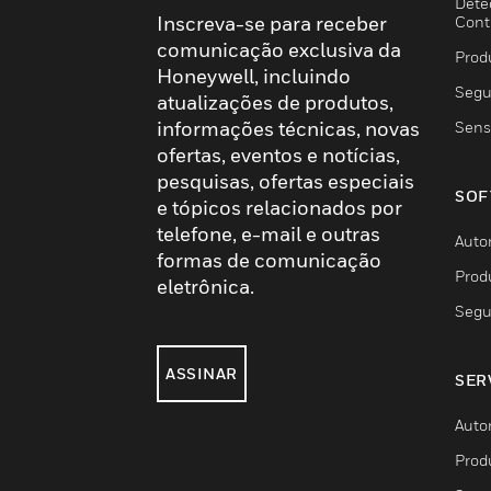
Dete
Inscreva-se para receber
Cont
comunicação exclusiva da
Prod
Honeywell, incluindo
Segu
atualizações de produtos,
informações técnicas, novas
Sens
ofertas, eventos e notícias,
pesquisas, ofertas especiais
SOF
e tópicos relacionados por
telefone, e-mail e outras
Auto
formas de comunicação
Prod
eletrônica.
Segu
ASSINAR
SER
Auto
Prod