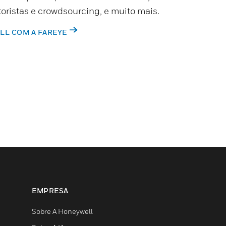
ristas e crowdsourcing, e muito mais.
LL COM A FAREYE
EMPRESA
Sobre A Honeywell