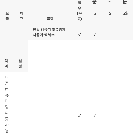
준
+
운
필
수
$
$
$$
모
범
(무
듈
주
특징
료)
단일 컴퓨터 및 5명의
사용자 액세스
✓
✓
체
설
계
정
다
중
컴
퓨
터
및
다
✓
✓
중
사
용