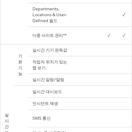
Departments,
Locations & User-
✓
Defined 필드
다중 사이트 관리**
✓
✓
실시간 기기 판독값
기
본
작업자 위치가 있는
기
맵 보기
능
실시간 알람/알림
실시간 대시보드
인시던트 재생
실
SMS 통신
시
간