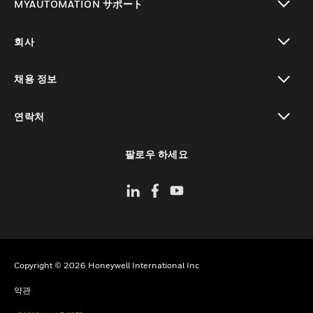
MYAUTOMATION サポート
toggle view
회사
toggle view
채용 정보
toggle view
연락처
toggle view
팔로우 하세요
Copyright © 2026 Honeywell International Inc
약관