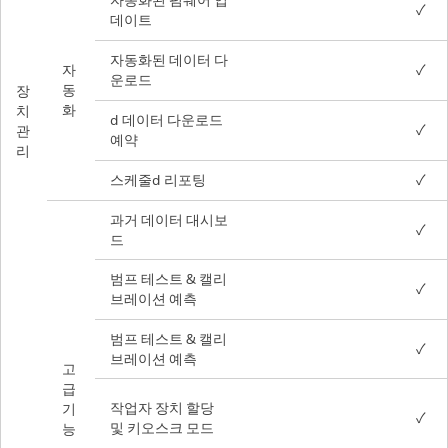
✓
데이트
자동화된 데이터 다
자
✓
운로드
동
장
화
치
d 데이터 다운로드
✓
관
예약
리
스케줄d 리포팅
✓
과거 데이터 대시보
✓
드
범프 테스트 & 캘리
✓
브레이션 예측
범프 테스트 & 캘리
✓
브레이션 예측
고
급
작업자 장치 할당
기
✓
및 키오스크 모드
능