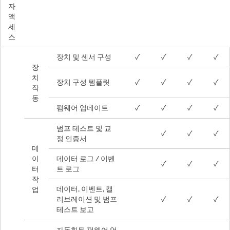
자
액
세
스
장치 및 센서 구성
✓
✓
✓
✓
장
치
장치 구성 템플릿
✓
✓
✓
✓
작
동
펌웨어 업데이트
✓
✓
✓
✓
범프 테스트 및 교
✓
✓
✓
정 인증서
데
이
데이터 로그 / 이벤
✓
✓
✓
터
트 로그
작
데이터, 이벤트, 캘
업
리브레이션 및 범프
✓
✓
✓
테스트 보고
자동화된 펌웨어 업