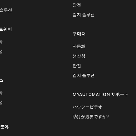
안전
 솔루션
감지 솔루션
트웨어
구매처
화
자동화
성
생산성
안전
감지 솔루션
스
화
MYAUTOMATION サポート
성
ハウツービデオ
助けが必要ですか?
 분야